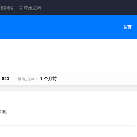
昌招聘网
新嵊婚恋网
首页
：
823
最近活跃：
1 个月前
国。
