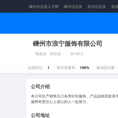
嵊州信息港人才网
嵊州信息港
新昌信息港
新
嵊州市浪宁服饰有限公司
制造业 - 纺织业
30-60人
在招职位：
1
简历查看率：
100%
被浏览次数
公司介绍
本公司生产销售出口各类针织服饰，产品远销至欧美等
诚聘有责任心上进心的人一起努力。
公司地址