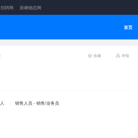
昌招聘网
新嵊婚恋网
首页
次
收藏
举报
 人
销售人员 - 销售/业务员