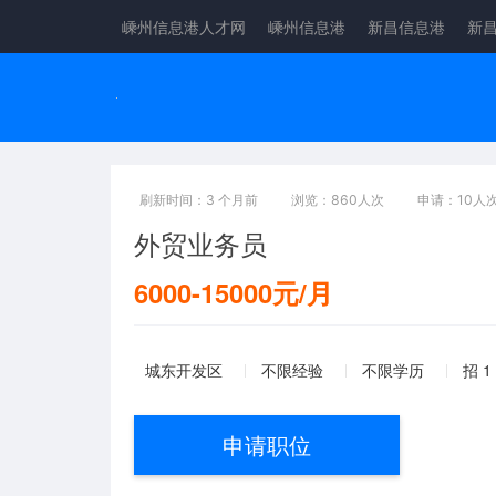
嵊州信息港人才网
嵊州信息港
新昌信息港
新
刷新时间：3 个月前
浏览：860人次
申请：10人
外贸业务员
6000-15000元/月
城东开发区
不限经验
不限学历
招 1
申请职位