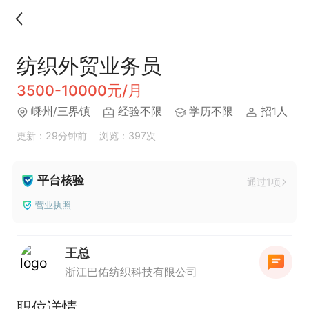
纺织外贸业务员
3500-10000元/月
嵊州/三界镇
经验不限
学历不限
招1人
更新：29分钟前
浏览：397次
平台核验
通过1项
营业执照
王总
浙江巴佑纺织科技有限公司
职位详情