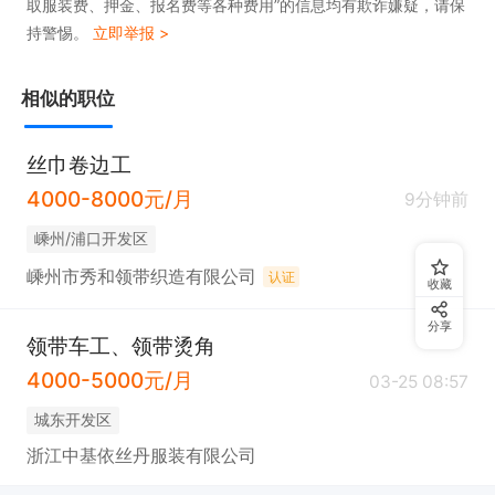
取服装费、押金、报名费等各种费用”的信息均有欺诈嫌疑，请保
持警惕。
立即举报 >
相似的职位
丝巾卷边工
4000-8000元/月
9分钟前
嵊州/浦口开发区
嵊州市秀和领带织造有限公司
认证
收藏
分享
领带车工、领带烫角
4000-5000元/月
03-25 08:57
城东开发区
浙江中基依丝丹服装有限公司