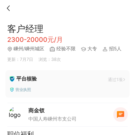
客户经理
2300-20000元/月
嵊州/嵊州城区
经验不限
大专
招5人
更新：7月7日
浏览：38次
平台核验
通过1项
营业执照
商金钗
中国人寿嵊州市支公司
职位福利