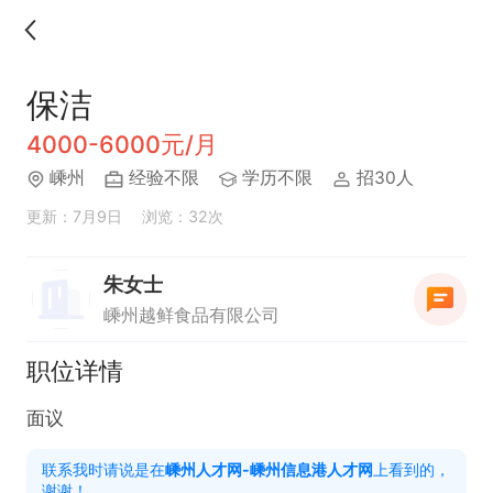
保洁
4000-6000元/月
嵊州
经验不限
学历不限
招30人
更新：7月9日
浏览：32次
朱女士
嵊州越鲜食品有限公司
职位详情
面议
联系我时请说是在
嵊州人才网-嵊州信息港人才网
上看到的，
谢谢！